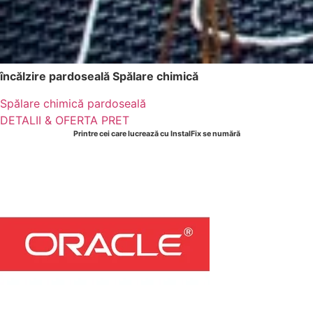
încălzire pardoseală Spălare chimică
Spălare chimică pardoseală
DETALII & OFERTA PRET
Printre cei care lucrează cu InstalFix se numără