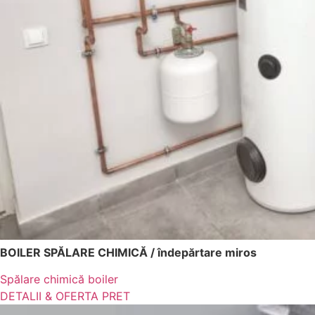
BOILER SPĂLARE CHIMICĂ / îndepărtare miros
Spălare chimică boiler
DETALII & OFERTA PRET