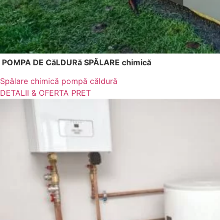
POMPA DE CăLDURă SPĂLARE chimică
Spălare chimică pompă căldură
DETALII & OFERTA PRET